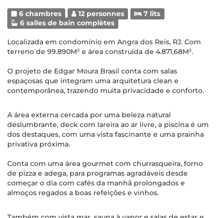
6 chambres
12 personnes
7 lits
6 salles de bain complètes
Localizada em condomínio em Angra dos Reis, RJ. Com
terreno de 99.890M² e área construída de 4.871,68M².
O projeto de Edgar Moura Brasil conta com salas
espaçosas que integram uma arquitetura clean e
contemporânea, trazendo muita privacidade e conforto.
A área externa cercada por uma beleza natural
deslumbrante, deck com lareira ao ar livre, a piscina é um
dos destaques, com uma vista fascinante e uma prainha
privativa próxima.
Conta com uma área gourmet com churrasqueira, forno
de pizza e adega, para programas agradáveis desde
começar o dia com cafés da manhã prolongados e
almoços regados a boas refeições e vinhos.
Também com vista mar, sauna à vapor e salas de estar e