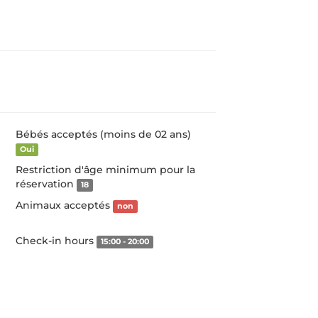
Bébés acceptés (moins de 02 ans)
Oui
Restriction d'âge minimum pour la
réservation
18
Animaux acceptés
non
Check-in hours
15:00 - 20:00