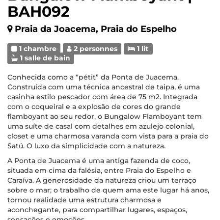
BAH092
Praia da Joacema, Praia do Espelho
1 chambre
2 personnes
1 lit
1 salle de bain
Conhecida como a “pétit” da Ponta de Juacema.
Construída com uma técnica ancestral de taipa, é uma
casinha estilo pescador com área de 75 m2. Integrada
com o coqueiral e a explosão de cores do grande
flamboyant ao seu redor, o Bungalow Flamboyant tem
uma suíte de casal com detalhes em azulejo colonial,
closet e uma charmosa varanda com vista para a praia do
Satú. O luxo da simplicidade com a natureza.
A Ponta de Juacema é uma antiga fazenda de coco,
situada em cima da falésia, entre Praia do Espelho e
Caraíva. A generosidade da natureza criou um terraço
sobre o mar; o trabalho de quem ama este lugar há anos,
tornou realidade uma estrutura charmosa e
aconchegante, para compartilhar lugares, espaços,
sensações e emoções.