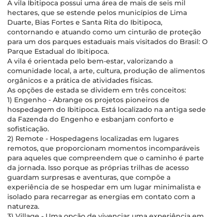
A vila Ibitipoca possui uma área de mais de seis mil
hectares, que se estende pelos municípios de Lima
Duarte, Bias Fortes e Santa Rita do Ibitipoca,
contornando e atuando como um cinturão de proteção
para um dos parques estaduais mais visitados do Brasil: O
Parque Estadual do Ibitipoca.
A vila é orientada pelo bem-estar, valorizando a
comunidade local, a arte, cultura, produção de alimentos
orgânicos e a prática de atividades físicas.
As opções de estada se dividem em três conceitos:
1) Engenho - Abrange os projetos pioneiros de
hospedagem do Ibitipoca. Está localizado na antiga sede
da Fazenda do Engenho e esbanjam conforto e
sofisticação.
2) Remote - Hospedagens localizadas em lugares
remotos, que proporcionam momentos incomparáveis
para aqueles que compreendem que o caminho é parte
da jornada. Isso porque as próprias trilhas de acesso
guardam surpresas e aventuras, que compõe a
experiência de se hospedar em um lugar minimalista e
isolado para recarregar as energias em contato com a
natureza.
3) Village - Uma opção de vivenciar uma experiência em