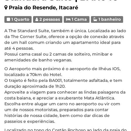
Praia do Resende, Itacaré
1 Quarto
2 pessoas
1 Cama
1 banheiro
A The Standard Suíte, também é única. Localizada ao lado
da The Corner Suíte, oferece a opção de conexão através
de um hall comum criando um apartamento ideal para
até 4 pessoas.
Possui cama casal ou 2 camas de solteiro, minibar e
amenidades de banho veganas.
O Aeroporto mais próximo é o aeroporto de Ilhéus IOS,
localizado a 70km do Hotel.
O trajeto é feito pela BA001, totalmente asfaltada, e tem
duração aproximada de 1h20.
Aproveite a viagem para conhecer as lindas paisagens da
costa baiana, e apreciar a exuberante Mata Atlântica.
Escolha entre alugar um carro no aeroporto ou vir com
um de nossos motoristas, preparados para contar
histórias de nossa cidade, bem como dar dicas de
passeios e experiências.
Localizado no topo do Costão Rochoso ao lado da praia do