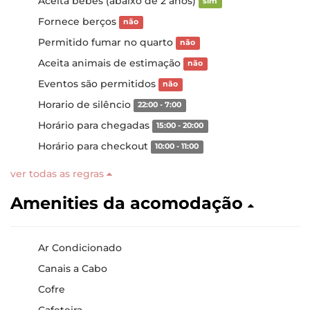
Aceita bebês (abaixo de 2 anos)
sim
Fornece berços
não
Permitido fumar no quarto
não
Aceita animais de estimação
não
Eventos são permitidos
não
Horario de silêncio
22:00 - 7:00
Horário para chegadas
15:00 - 20:00
Horário para checkout
10:00 - 11:00
ver todas as regras
Amenities da acomodação
Ar Condicionado
Canais a Cabo
Cofre
Cafeteira