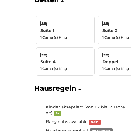
Suite 1
Suite 2
1 Cama (s) King
1 Cama (s) King
Suite 4
Doppel
1 Cama (s) King
1 Cama (s) King
Hausregeln
Kinder akzeptiert (von 02 bis 12 Jahre
alt)
Ja
Baby cribs available
Nein
Haustiere akzeptiert
on request