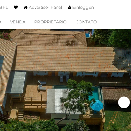
 BRL
Advertiser Panel
Einloggen
A
VENDA
PROPRIETÁRIO
CONTATO