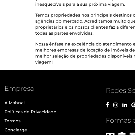
inesquecíveis para a sua próxima viagem.
Temos propriedades nos principais destinos 
agências do mercado. Acreditamos muito qu
proprietários e os nossos clientes faz a difere
todas as partes envolvidas.
Nossa ênfase na excelência do atendimento e 
melhores empresas de locação de imóveis de a
melhor seleção de propriedades disponíveis 
viagem!
Empresa
Redes So
A Mahnai
Políticas de Privacidade
Formas 
Termos
Concierge