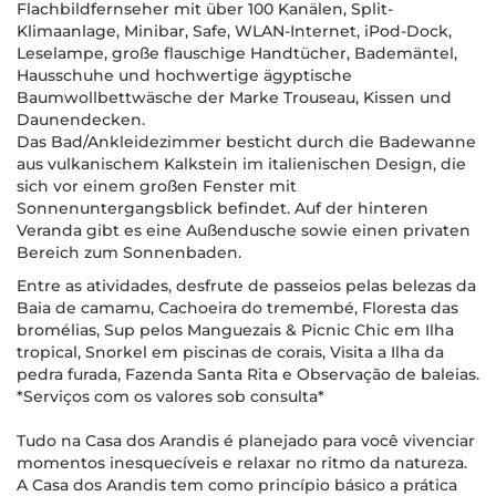
Flachbildfernseher mit über 100 Kanälen, Split-
Klimaanlage, Minibar, Safe, WLAN-Internet, iPod-Dock,
Leselampe, große flauschige Handtücher, Bademäntel,
Hausschuhe und hochwertige ägyptische
Baumwollbettwäsche der Marke Trouseau, Kissen und
Daunendecken.
Das Bad/Ankleidezimmer besticht durch die Badewanne
aus vulkanischem Kalkstein im italienischen Design, die
sich vor einem großen Fenster mit
Sonnenuntergangsblick befindet. Auf der hinteren
Veranda gibt es eine Außendusche sowie einen privaten
Bereich zum Sonnenbaden.
Entre as atividades, desfrute de passeios pelas belezas da
Baia de camamu, Cachoeira do tremembé, Floresta das
bromélias, Sup pelos Manguezais & Picnic Chic em Ilha
tropical, Snorkel em piscinas de corais, Visita a Ilha da
pedra furada, Fazenda Santa Rita e Observação de baleias.
*Serviços com os valores sob consulta*
Tudo na Casa dos Arandis é planejado para você vivenciar
momentos inesquecíveis e relaxar no ritmo da natureza.
A Casa dos Arandis tem como princípio básico a prática