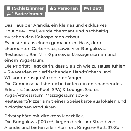
1 Schlafzimmer
2 Personen
1 Bett
1 Badezimmer
Das Haus der Arandis, ein kleines und exklusives
Boutique-Hotel, wurde charmant und nachhaltig
zwischen den Kokospalmen erbaut.
Es besteht aus einem gemauerten Haus, dem
charmanten Gartenhaus, sowie vier Bungalows,
Restaurant, Bar, Mini-Spa sowie Massageräumen und
einem Yoga-Raum.
Die Priorität liegt darin, dass Sie sich wie zu Hause fühlen
– Sie werden mit erfrischenden Handtüchern und
Willkommensgetränken empfangen.
Die Gemeinschaftsbereiche bieten ein entspannendes
Erlebnis: Jacuzzi-Pool (SPA) & Lounge, Sauna,
Yoga-/Fitnessraum, Massageraum sowie
Restaurant/Pizzeria mit einer Speisekarte aus lokalen und
biologischen Produkten.
Privatsphäre mit direktem Meerblick.
Die Bungalows (100 m²) liegen direkt am Strand von
Arandis und bieten allen Komfort: Kingsize-Bett, 32-Zoll-