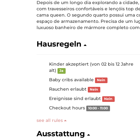
Depois de um longo dia explorando a cidade, 
com travesseiros confortáveis ​​e lençóis top d
cama queen. O segundo quarto possui uma con
espaço de armazenamento. Precisa de um luga
luxuoso banheiro de mármore completo com re
Hausregeln
Kinder akzeptiert (von 02 bis 12 Jahre
alt)
Ja
Baby cribs available
Nein
Rauchen erlaubt
Nein
Ereignisse sind erlaubt
Nein
Checkout hours
10:00 - 11:00
see all rules
Ausstattung