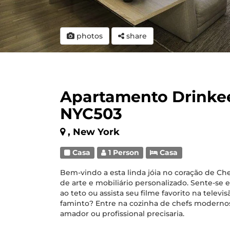
photos
share
Apartamento Drinkee 
NYC503
, New York
Casa
1 Person
Casa
Bem-vindo a esta linda jóia no coração de Chel
de arte e mobiliário personalizado. Sente-se e
ao teto ou assista seu filme favorito na telev
faminto? Entre na cozinha de chefs moderno
amador ou profissional precisaria.