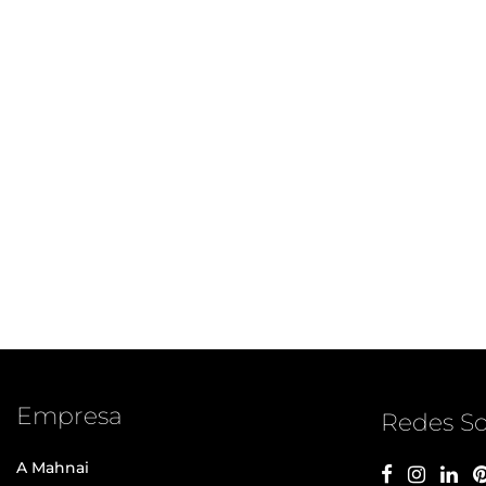
Empresa
Redes So
A Mahnai