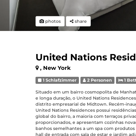
photos
share
United Nations Resi
, New York
1 Schlafzimmer
2 Personen
1 Bet
Situado em um bairro cosmopolita de Manhatt
e longa duração, o United Nations Residence
distrito empresarial de Midtown. Recém-inau
United Nations Residences possui residências
global do bairro, a maioria com terraços priv
proporcionados, e apresentam cozinhas novas
banhos semelhantes a um spa com produtos 
hall de entrada com sala de estar e jardim ad