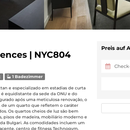
Preis auf 
dences | NYC804
t
1 Badezimmer
an e especializado em estadias de curta
s é equidistante da sede da ONU e do
gurado após uma meticulosa renovação, o
 de um quarto que refletem o caráter
ados. Os quartos cheios de luz são bem
, pisos de madeira, mobiliário moderno e
da Bulgari. As comodidades incluem um
jacente, centro de fitness Technogym,