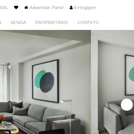
 BRL
Advertiser Panel
Einloggen
A
VENDA
PROPRIETÁRIO
CONTATO