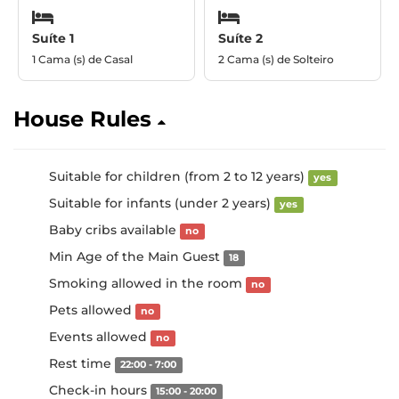
Suíte 1
Suíte 2
1 Cama (s) de Casal
2 Cama (s) de Solteiro
House Rules
Suitable for children (from 2 to 12 years)
yes
Suitable for infants (under 2 years)
yes
Baby cribs available
no
Min Age of the Main Guest
18
Smoking allowed in the room
no
Pets allowed
no
Events allowed
no
Rest time
22:00 - 7:00
Check-in hours
15:00 - 20:00