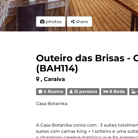
photos
share
Outeiro das Brisas - 
(BAH114)
, Caraíva
4 Rooms
12 persons
8 Beds
Casa Botanika
A Casa Botanika conta com : 3 suítes totalm
suítes com camas king + 1 solteiro e uma suít
o charmoso casebre histórico que foi preser