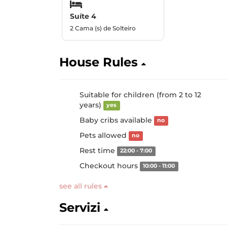
Suíte 4
2 Cama (s) de Solteiro
House Rules
Suitable for children (from 2 to 12
years)
yes
Baby cribs available
no
Pets allowed
no
Rest time
22:00 - 7:00
Checkout hours
10:00 - 11:00
see all rules
Servizi