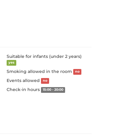
Suitable for infants (under 2 years)
yes
Smoking allowed in the room
no
Events allowed
no
Check-in hours
15:00 - 20:00