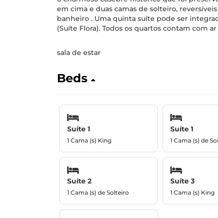
em cima e duas camas de solteiro, reversíve
banheiro . Uma quinta suíte pode ser integrad
(Suíte Flora). Todos os quartos contam com a
sala de estar
Beds
Suíte 1
Suíte 1
1 Cama (s) King
1 Cama (s) de Sol
Suíte 2
Suíte 3
1 Cama (s) de Solteiro
1 Cama (s) King