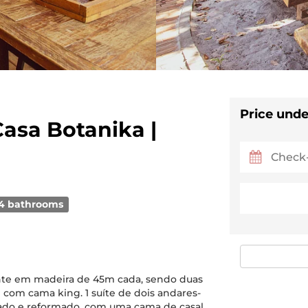
Price unde
Casa Botanika |
4 bathrooms
ente em madeira de 45m cada, sendo duas
e com cama king. 1 suíte de dois andares-
vado e reformado, com uma cama de casal