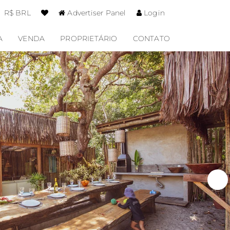
R$ BRL
Advertiser Panel
Login
A
VENDA
PROPRIETÁRIO
CONTATO