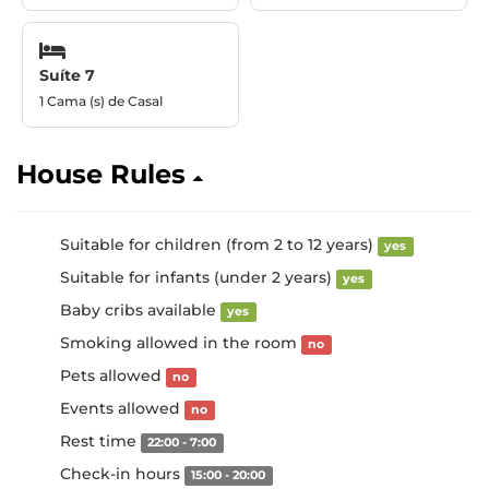
Suíte 7
1 Cama (s) de Casal
House Rules
Suitable for children (from 2 to 12 years)
yes
Suitable for infants (under 2 years)
yes
Baby cribs available
yes
Smoking allowed in the room
no
Pets allowed
no
Events allowed
no
Rest time
22:00 - 7:00
Check-in hours
15:00 - 20:00