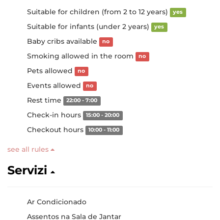
Suitable for children (from 2 to 12 years)
yes
Suitable for infants (under 2 years)
yes
Baby cribs available
no
Smoking allowed in the room
no
Pets allowed
no
Events allowed
no
Rest time
22:00 - 7:00
Check-in hours
15:00 - 20:00
Checkout hours
10:00 - 11:00
see all rules
Servizi
Ar Condicionado
Assentos na Sala de Jantar