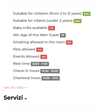
Suitable for children (from 2 to 12 years)
yes
Suitable for infants (under 2 years)
yes
Baby cribs available
no
Min Age of the Main Guest
18
Smoking allowed in the room
no
Pets allowed
no
Events allowed
no
Rest time
22:00 - 7:00
Check-in hours
15:00 - 20:00
Checkout hours
10:00 - 11:00
see all rules
Servizi