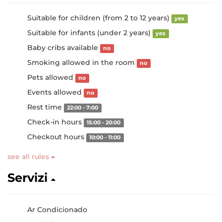
Suitable for children (from 2 to 12 years)
yes
Suitable for infants (under 2 years)
yes
Baby cribs available
no
Smoking allowed in the room
no
Pets allowed
no
Events allowed
no
Rest time
22:00 - 7:00
Check-in hours
15:00 - 20:00
Checkout hours
10:00 - 11:00
see all rules
Servizi
Ar Condicionado