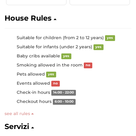
House Rules
Suitable for children (from 2 to 12 years)
yes
Suitable for infants (under 2 years)
yes
Baby cribs available
yes
Smoking allowed in the room
no
Pets allowed
yes
Events allowed
no
Check-in hours
14:00 - 22:00
Checkout hours
6:00 - 10:00
see all rules
Servizi