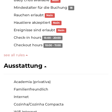
Baby cribs available
Nein
Mindestalter für die Buchung
18
Rauchen erlaubt
Nein
Haustiere akzeptiert
Nein
Ereignisse sind erlaubt
Nein
Check-in hours
15:00 - 20:00
Checkout hours
10:00 - 11:00
see all rules
Ausstattung
Academia (privativa)
Familienfreundlich
Internet
Cozinha/Cozinha Compacta
Wifi Internet