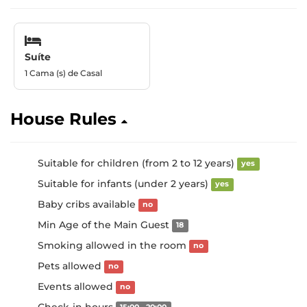
Suíte
1 Cama (s) de Casal
House Rules
Suitable for children (from 2 to 12 years)
yes
Suitable for infants (under 2 years)
yes
Baby cribs available
no
Min Age of the Main Guest
18
Smoking allowed in the room
no
Pets allowed
no
Events allowed
no
Check-in hours