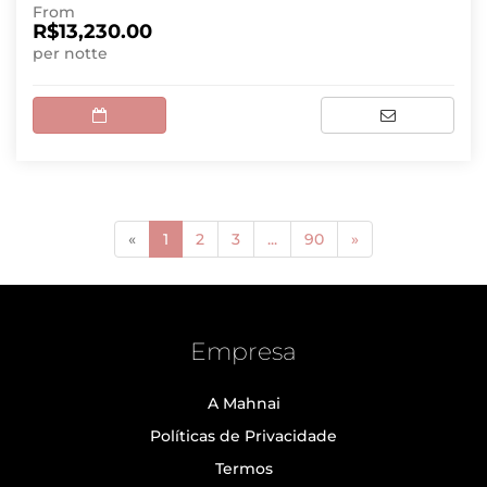
From
R$13,230.00
per notte
(current)
«
1
2
3
...
90
»
Empresa
A Mahnai
Políticas de Privacidade
Termos