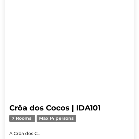
Crôa dos Cocos | IDA101
7 Rooms
Max 14 persons
A Crôa dos C...