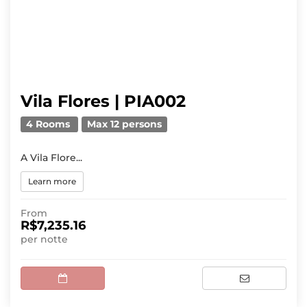
Vila Flores | PIA002
4 Rooms
Max 12 persons
A Vila Flore...
Learn more
From
R$7,235.16
per notte