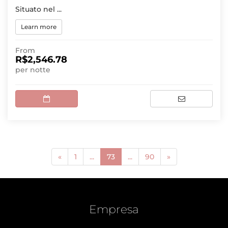
Situato nel ...
Learn more
From
R$2,546.78
per notte
(current)
«
1
...
73
...
90
»
Empresa