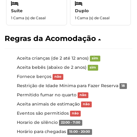
Suíte
Duplo
1 Cama (s) de Casal
1 Cama (s) de Casal
Regras da Acomodação
Aceita crianças (de 2 até 12 anos)
sim
Aceita bebês (abaixo de 2 anos)
sim
Fornece berços
não
Restrição de Idade Mínima para Fazer Reserva
18
Permitido fumar no quarto
não
Aceita animais de estimação
não
Eventos são permitidos
não
Horario de silêncio
22:00 - 7:00
Horário para chegadas
15:00 - 20:00