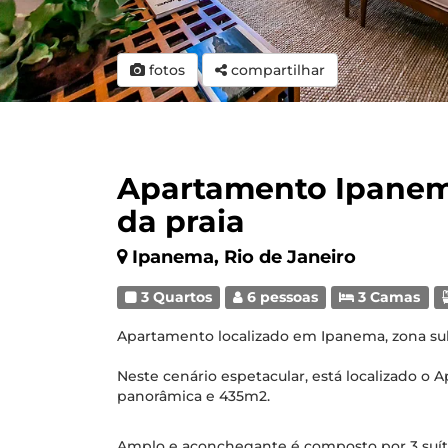
fotos
compartilhar
Apartamento Ipanema
da praia
Ipanema, Rio de Janeiro
3 Quartos
6 pessoas
3 Camas
Apartamento localizado em Ipanema, zona sul 
Neste cenário espetacular, está localizado o
panorâmica e 435m2.
Amplo e aconchegante é composto por 3 suít