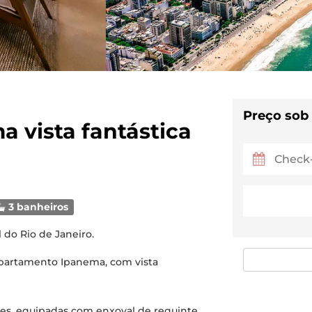
Preço sob
 vista fantástica
3 banheiros
do Rio de Janeiro.
 Apartamento Ipanema, com vista
es, equipadas com enxoval de requinte