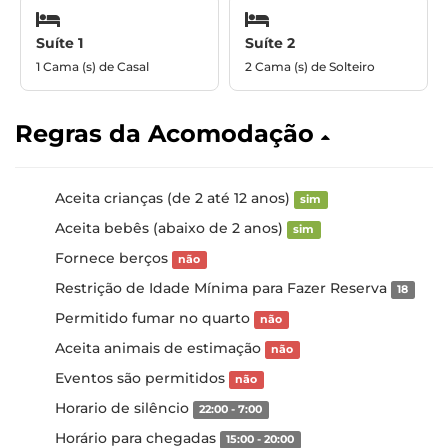
Suíte 1
Suíte 2
1 Cama (s) de Casal
2 Cama (s) de Solteiro
Regras da Acomodação
Aceita crianças (de 2 até 12 anos)
sim
Aceita bebês (abaixo de 2 anos)
sim
Fornece berços
não
Restrição de Idade Mínima para Fazer Reserva
18
Permitido fumar no quarto
não
Aceita animais de estimação
não
Eventos são permitidos
não
Horario de silêncio
22:00 - 7:00
Horário para chegadas
15:00 - 20:00