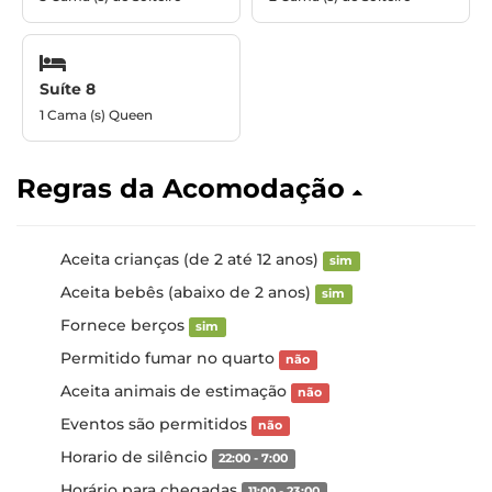
Suíte 8
1 Cama (s) Queen
Regras da Acomodação
Aceita crianças (de 2 até 12 anos)
sim
Aceita bebês (abaixo de 2 anos)
sim
Fornece berços
sim
Permitido fumar no quarto
não
Aceita animais de estimação
não
Eventos são permitidos
não
Horario de silêncio
22:00 - 7:00
Horário para chegadas
11:00 - 23:00