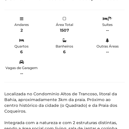
Andares
Área Total
Suítes
2
1507
--
Quartos
Banheiros
Outras Áreas
6
6
--
Vagas de Garagem
--
Localizada no Condomínio Altos de Trancoso, litoral da
Bahia, aproximadamente 3km da praia. Próximo ao
centro histórico da cidade (o Quadrado) e da Praia dos
Coqueiros.
Integrada com a natureza e com 2 estruturas distintas,
sendo a área social com living, sala de jantar e cozinha.