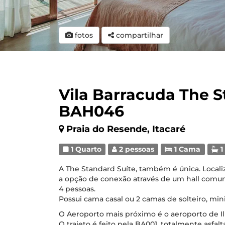
fotos
compartilhar
Vila Barracuda The S
BAH046
Praia do Resende, Itacaré
1 Quarto
2 pessoas
1 Cama
1
A The Standard Suíte, também é única. Locali
a opção de conexão através de um hall comu
4 pessoas.
Possui cama casal ou 2 camas de solteiro, m
O Aeroporto mais próximo é o aeroporto de Il
O trajeto é feito pela BA001, totalmente asfa