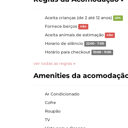
Aceita crianças (de 2 até 12 anos)
sim
Fornece berços
não
Aceita animais de estimação
não
Horario de silêncio
22:00 - 7:00
Horário para checkout
10:00 - 11:00
ver todas as regras
Amenities da acomodaçã
Ar Condicionado
Cofre
Roupão
TV