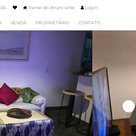
BRL
Painel do Anunciante
Login
A
VENDA
PROPRIETÁRIO
CONTATO