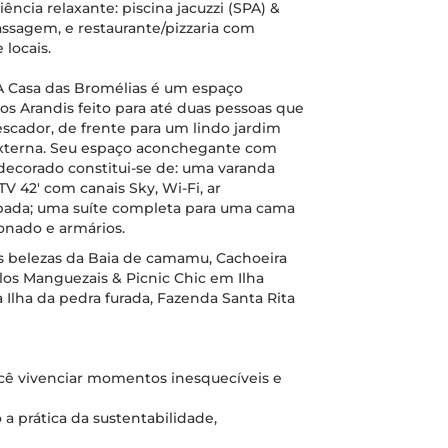
ncia relaxante: piscina jacuzzi (SPA) &
massagem, e restaurante/pizzaria com
locais.
 A Casa das Bromélias é um espaço
 Arandis feito para até duas pessoas que
scador, de frente para um lindo jardim
externa. Seu espaço aconchegante com
 decorado constitui-se de: uma varanda
V 42' com canais Sky, Wi-Fi, ar
pada; uma suíte completa para uma cama
ionado e armários.
las belezas da Baia de camamu, Cachoeira
los Manguezais & Picnic Chic em Ilha
 a Ilha da pedra furada, Fazenda Santa Rita
ocê vivenciar momentos inesquecíveis e
a prática da sustentabilidade,