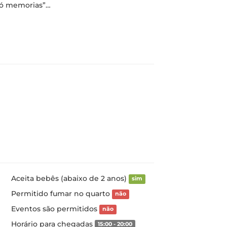
 só memorias”…
Aceita bebês (abaixo de 2 anos)
sim
Permitido fumar no quarto
não
Eventos são permitidos
não
Horário para chegadas
15:00 - 20:00