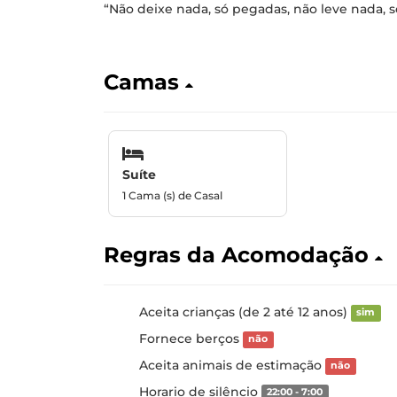
“Não deixe nada, só pegadas, não leve nada,
Camas
Suíte
1 Cama (s) de Casal
Regras da Acomodação
Aceita crianças (de 2 até 12 anos)
sim
Fornece berços
não
Aceita animais de estimação
não
Horario de silêncio
22:00 - 7:00