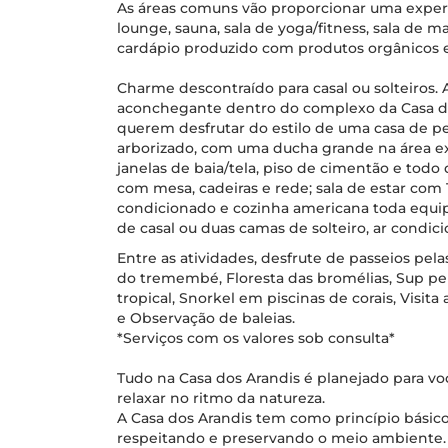
As áreas comuns vão proporcionar uma experiê
lounge, sauna, sala de yoga/fitness, sala de 
cardápio produzido com produtos orgânicos e 
Charme descontraído para casal ou solteiros.
aconchegante dentro do complexo da Casa dos
querem desfrutar do estilo de uma casa de pe
arborizado, com uma ducha grande na área 
janelas de baia/tela, piso de cimentão e todo
com mesa, cadeiras e rede; sala de estar com T
condicionado e cozinha americana toda equi
de casal ou duas camas de solteiro, ar condic
Entre as atividades, desfrute de passeios pe
do tremembé, Floresta das bromélias, Sup pe
tropical, Snorkel em piscinas de corais, Visita
e Observação de baleias.
*Serviços com os valores sob consulta*
Tudo na Casa dos Arandis é planejado para v
relaxar no ritmo da natureza.
A Casa dos Arandis tem como princípio básico 
respeitando e preservando o meio ambiente.