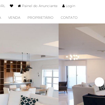
BRL
Painel do Anunciante
Login
A
VENDA
PROPRIETÁRIO
CONTATO