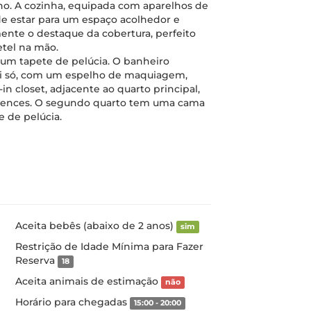
o. A cozinha, equipada com aparelhos de
 de estar para um espaço acolhedor e
ente o destaque da cobertura, perfeito
tel na mão.
 um tapete de pelúcia. O banheiro
si só, com um espelho de maquiagem,
in closet, adjacente ao quarto principal,
ertences. O segundo quarto tem uma cama
e de pelúcia.
Aceita bebês (abaixo de 2 anos)
sim
Restrição de Idade Mínima para Fazer
Reserva
18
Aceita animais de estimação
não
Horário para chegadas
15:00 - 20:00