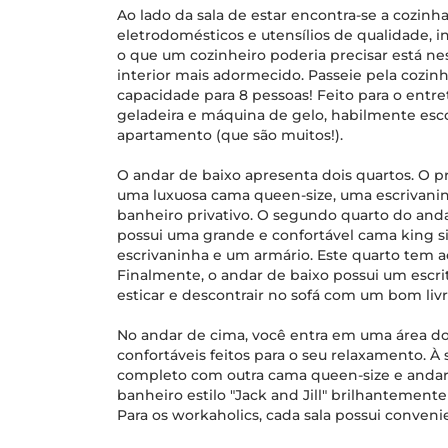
Ao lado da sala de estar encontra-se a cozin
eletrodomésticos e utensílios de qualidade, 
o que um cozinheiro poderia precisar está n
interior mais adormecido. Passeie pela cozinh
capacidade para 8 pessoas! Feito para o entr
geladeira e máquina de gelo, habilmente es
apartamento (que são muitos!).
O andar de baixo apresenta dois quartos. O pr
uma luxuosa cama queen-size, uma escrivani
banheiro privativo. O segundo quarto do andar
possui uma grande e confortável cama king s
escrivaninha e um armário. Este quarto tem 
Finalmente, o andar de baixo possui um escri
esticar e descontrair no sofá com um bom livr
No andar de cima, você entra em uma área do
confortáveis ​​feitos para o seu relaxamento. À 
completo com outra cama queen-size e andar
banheiro estilo "Jack and Jill" brilhantement
Para os workaholics, cada sala possui conveni