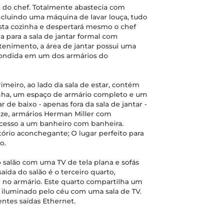
ha do chef. Totalmente abastecia com
incluindo uma máquina de lavar louça, tudo
esta cozinha e despertará mesmo o chef
a para a sala de jantar formal com
etenimento, a área de jantar possui uma
condida em um dos armários do
imeiro, ao lado da sala de estar, contém
nha, um espaço de armário completo e um
 de baixo - apenas fora da sala de jantar -
ize, armários Herman Miller com
acesso a um banheiro com banheira.
tório aconchegante; O lugar perfeito para
o.
 salão com uma TV de tela plana e sofás
saída do salão é o terceiro quarto,
 no armário. Este quarto compartilha um
e iluminado pelo céu com uma sala de TV.
entes saídas Ethernet.