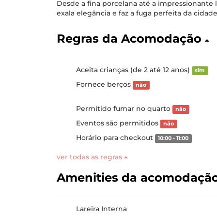
Desde a fina porcelana até a impressionante 
exala elegância e faz a fuga perfeita da cida
Regras da Acomodação
Aceita crianças (de 2 até 12 anos)
sim
Fornece berços
não
Permitido fumar no quarto
não
Eventos são permitidos
não
Horário para checkout
10:00 - 11:00
ver todas as regras
Amenities da acomodaçã
Lareira Interna