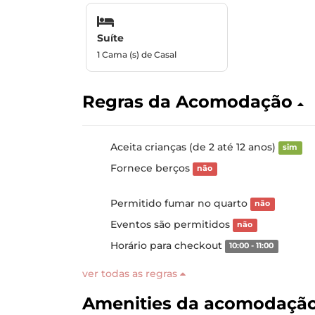
Suíte
1 Cama (s) de Casal
Regras da Acomodação
Aceita crianças (de 2 até 12 anos)
sim
Fornece berços
não
Permitido fumar no quarto
não
Eventos são permitidos
não
Horário para checkout
10:00 - 11:00
ver todas as regras
Amenities da acomodaçã