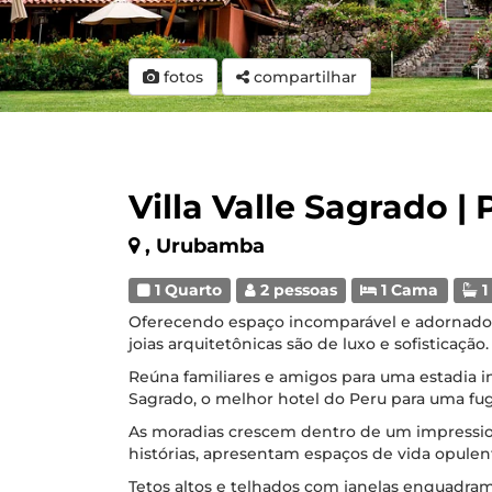
fotos
compartilhar
Villa Valle Sagrado |
, Urubamba
1 Quarto
2 pessoas
1 Cama
1
Oferecendo espaço incomparável e adornados
joias arquitetônicas são de luxo e sofisticação.
Reúna familiares e amigos para uma estadia 
Sagrado, o melhor hotel do Peru para uma fu
As moradias crescem dentro de um impressio
histórias, apresentam espaços de vida opulento
Tetos altos e telhados com janelas enquadra