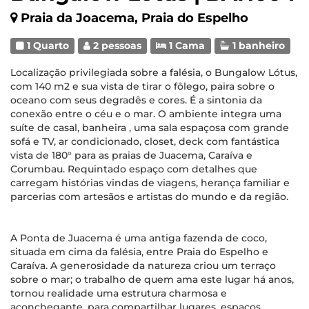
Praia da Joacema, Praia do Espelho
1 Quarto
2 pessoas
1 Cama
1 banheiro
Localização privilegiada sobre a falésia, o Bungalow Lótus,
com 140 m2 e sua vista de tirar o fôlego, paira sobre o
oceano com seus degradês e cores. É a sintonia da
conexão entre o céu e o mar. O ambiente integra uma
suíte de casal, banheira , uma sala espaçosa com grande
sofá e TV, ar condicionado, closet, deck com fantástica
vista de 180° para as praias de Juacema, Caraíva e
Corumbau. Requintado espaço com detalhes que
carregam histórias vindas de viagens, herança familiar e
parcerias com artesãos e artistas do mundo e da região.
A Ponta de Juacema é uma antiga fazenda de coco,
situada em cima da falésia, entre Praia do Espelho e
Caraíva. A generosidade da natureza criou um terraço
sobre o mar; o trabalho de quem ama este lugar há anos,
tornou realidade uma estrutura charmosa e
aconchegante, para compartilhar lugares, espaços,