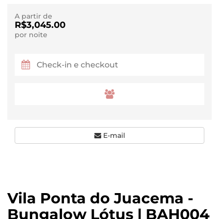
A partir de
R$3,045.00
por noite
E-mail
Vila Ponta do Juacema -
Bungalow Lótus | BAH004