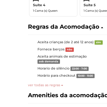
Suíte 4
Suíte 5
1 Cama (s) Queen
1 Cama (s) Quee
Regras da Acomodação
Aceita crianças (de 2 até 12 anos)
sim
Fornece berços
não
Aceita animais de estimação
sob demanda
Horario de silêncio
22:00 - 7:00
Horário para checkout
10:00 - 11:00
ver todas as regras
Amenities da acomodaçã