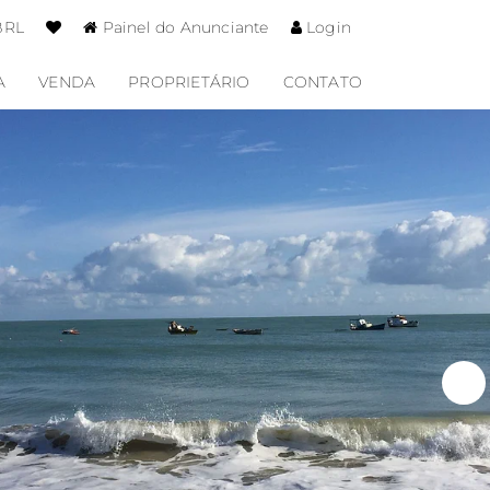
BRL
Painel do Anunciante
Login
A
VENDA
PROPRIETÁRIO
CONTATO