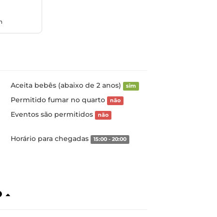
n
Aceita bebês (abaixo de 2 anos)
sim
Permitido fumar no quarto
não
Eventos são permitidos
não
Horário para chegadas
15:00 - 20:00
o