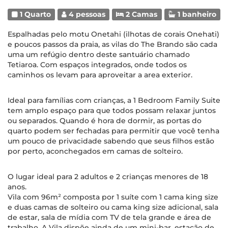
1 Quarto
4 pessoas
2 Camas
1 banheiro
Espalhadas pelo motu Onetahi (ilhotas de corais Onehati)
e poucos passos da praia, as vilas do The Brando são cada
uma um refúgio dentro deste santuário chamado
Tetiaroa. Com espaços integrados, onde todos os
caminhos os levam para aproveitar a area exterior.
Ideal para famílias com crianças, a 1 Bedroom Family Suite
tem amplo espaço para que todos possam relaxar juntos
ou separados. Quando é hora de dormir, as portas do
quarto podem ser fechadas para permitir que você tenha
um pouco de privacidade sabendo que seus filhos estão
por perto, aconchegados em camas de solteiro.
O lugar ideal para 2 adultos e 2 crianças menores de 18
anos.
Vila com 96m² composta por 1 suíte com 1 cama king size
e duas camas de solteiro ou cama king size adicional, sala
de estar, sala de mídia com TV de tela grande e área de
trabalho. A Vila dispõe ainda de um mini-bar, estação de