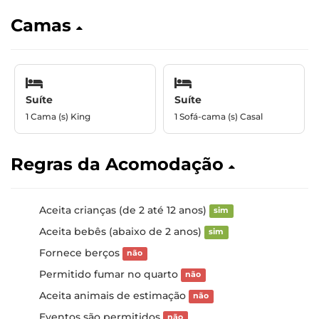
Camas
Suíte
Suíte
1 Cama (s) King
1 Sofá-cama (s) Casal
Regras da Acomodação
Aceita crianças (de 2 até 12 anos)
sim
Aceita bebês (abaixo de 2 anos)
sim
Fornece berços
não
Permitido fumar no quarto
não
Aceita animais de estimação
não
Eventos são permitidos
não