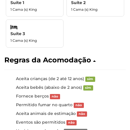
Suíte 1
Suíte 2
1 Cama (s) King
1 Cama (s) King
Suíte 3
1 Cama (s) King
Regras da Acomodação
Aceita crianças (de 2 até 12 anos)
sim
Aceita bebês (abaixo de 2 anos)
sim
Fornece berços
não
Permitido fumar no quarto
não
Aceita animais de estimação
não
Eventos são permitidos
não