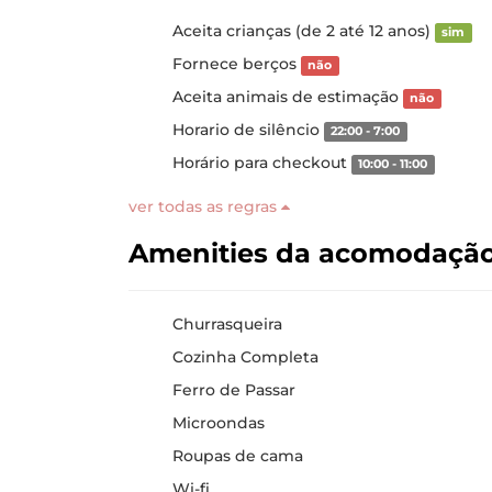
Aceita crianças (de 2 até 12 anos)
sim
Fornece berços
não
Aceita animais de estimação
não
Horario de silêncio
22:00 - 7:00
Horário para checkout
10:00 - 11:00
ver todas as regras
Amenities da acomodaçã
Churrasqueira
Cozinha Completa
Ferro de Passar
Microondas
Roupas de cama
Wi-fi