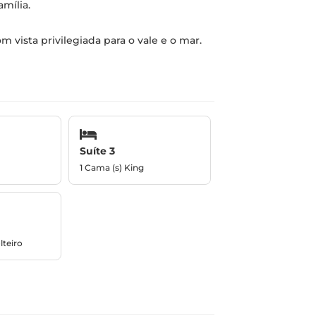
mília.
m vista privilegiada para o vale e o mar.
Suíte 3
1 Cama (s) King
lteiro