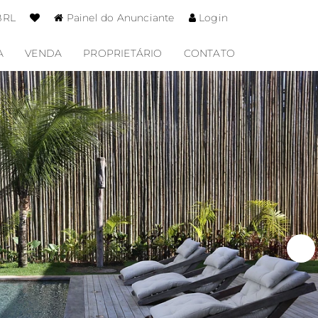
BRL
Painel do Anunciante
Login
A
VENDA
PROPRIETÁRIO
CONTATO