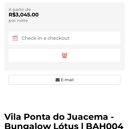
A partir de
R$3,045.00
por noite
E-mail
Vila Ponta do Juacema -
Bungalow Lótus | BAH004