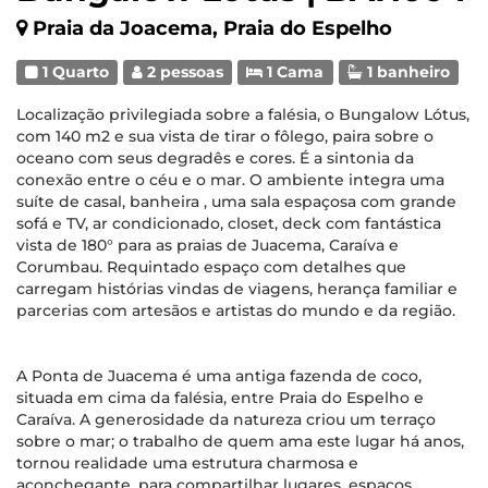
Praia da Joacema, Praia do Espelho
1 Quarto
2 pessoas
1 Cama
1 banheiro
Localização privilegiada sobre a falésia, o Bungalow Lótus,
com 140 m2 e sua vista de tirar o fôlego, paira sobre o
oceano com seus degradês e cores. É a sintonia da
conexão entre o céu e o mar. O ambiente integra uma
suíte de casal, banheira , uma sala espaçosa com grande
sofá e TV, ar condicionado, closet, deck com fantástica
vista de 180° para as praias de Juacema, Caraíva e
Corumbau. Requintado espaço com detalhes que
carregam histórias vindas de viagens, herança familiar e
parcerias com artesãos e artistas do mundo e da região.
A Ponta de Juacema é uma antiga fazenda de coco,
situada em cima da falésia, entre Praia do Espelho e
Caraíva. A generosidade da natureza criou um terraço
sobre o mar; o trabalho de quem ama este lugar há anos,
tornou realidade uma estrutura charmosa e
aconchegante, para compartilhar lugares, espaços,