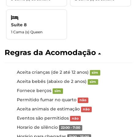
Suíte 8
1 Cama (s) Queen
Regras da Acomodação
Aceita crianças (de 2 até 12 anos)
sim
Aceita bebês (abaixo de 2 anos)
sim
Fornece berços
sim
Permitido fumar no quarto
não
Aceita animais de estimação
não
Eventos são permitidos
não
Horario de silêncio
22:00 - 7:00
Horário para chegadas
11:00 - 23:00