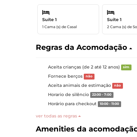
Suíte 1
Suíte 1
1 Cama (s) de Casal
2 Cama (s) de So
Regras da Acomodação
Aceita crianças (de 2 até 12 anos)
sim
Fornece berços
não
Aceita animais de estimação
não
Horario de silêncio
22:00 - 7:00
Horário para checkout
10:00 - 11:00
ver todas as regras
Amenities da acomodaçã