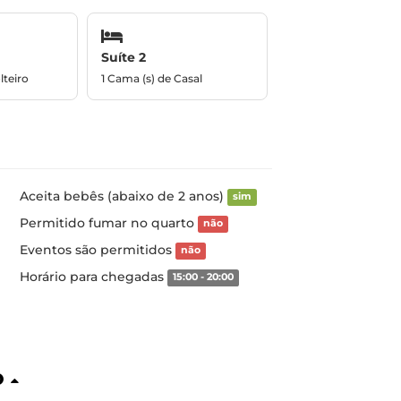
Suíte 2
lteiro
1 Cama (s) de Casal
Aceita bebês (abaixo de 2 anos)
sim
Permitido fumar no quarto
não
Eventos são permitidos
não
Horário para chegadas
15:00 - 20:00
o