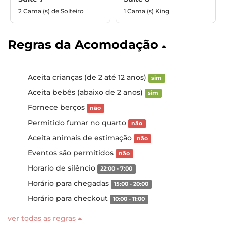
2 Cama (s) de Solteiro
1 Cama (s) King
Regras da Acomodação
Aceita crianças (de 2 até 12 anos)
sim
Aceita bebês (abaixo de 2 anos)
sim
Fornece berços
não
Permitido fumar no quarto
não
Aceita animais de estimação
não
Eventos são permitidos
não
Horario de silêncio
22:00 - 7:00
Horário para chegadas
15:00 - 20:00
Horário para checkout
10:00 - 11:00
ver todas as regras