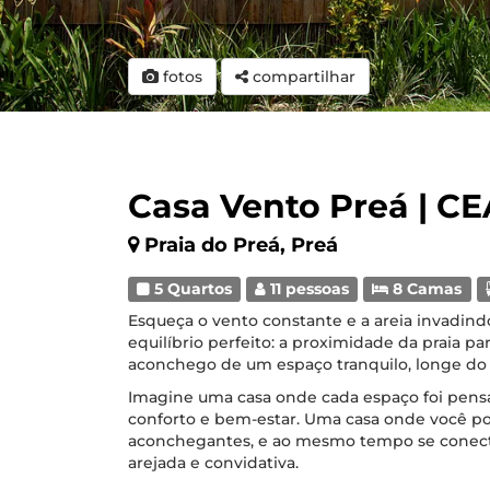
fotos
compartilhar
Casa Vento Preá | CE
Praia do Preá, Preá
5 Quartos
11 pessoas
8 Camas
Esqueça o vento constante e a areia invadind
equilíbrio perfeito: a proximidade da praia pa
aconchego de um espaço tranquilo, longe do 
Imagine uma casa onde cada espaço foi pens
conforto e bem-estar. Uma casa onde você p
aconchegantes, e ao mesmo tempo se conect
arejada e convidativa.