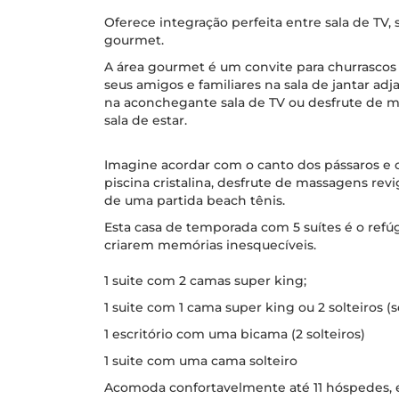
Oferece integração perfeita entre sala de TV, s
gourmet.
A área gourmet é um convite para churrasco
seus amigos e familiares na sala de jantar adj
na aconchegante sala de TV ou desfrute de 
sala de estar.
Imagine acordar com o canto dos pássaros e o
piscina cristalina, desfrute de massagens rev
de uma partida beach tênis.
Esta casa de temporada com 5 suítes é o refúg
criarem memórias inesquecíveis.
1 suite com 2 camas super king;
1 suite com 1 cama super king ou 2 solteiros (
1 escritório com uma bicama (2 solteiros)
1 suite com uma cama solteiro
Acomoda confortavelmente até 11 hóspedes, en