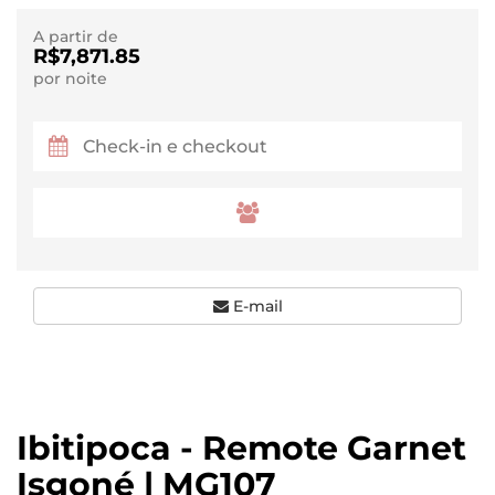
A partir de
R$7,871.85
por noite
E-mail
Ibitipoca - Remote Garnet
Isgoné | MG107