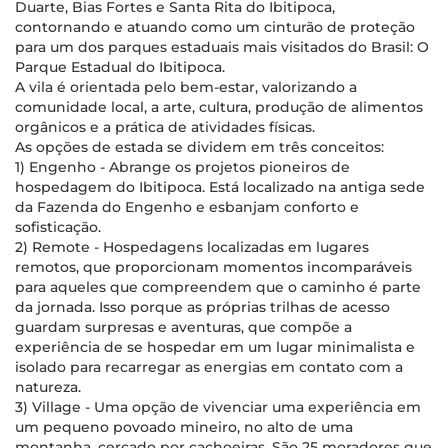
Duarte, Bias Fortes e Santa Rita do Ibitipoca,
contornando e atuando como um cinturão de proteção
para um dos parques estaduais mais visitados do Brasil: O
Parque Estadual do Ibitipoca.
A vila é orientada pelo bem-estar, valorizando a
comunidade local, a arte, cultura, produção de alimentos
orgânicos e a prática de atividades físicas.
As opções de estada se dividem em três conceitos:
1) Engenho - Abrange os projetos pioneiros de
hospedagem do Ibitipoca. Está localizado na antiga sede
da Fazenda do Engenho e esbanjam conforto e
sofisticação.
2) Remote - Hospedagens localizadas em lugares
remotos, que proporcionam momentos incomparáveis
para aqueles que compreendem que o caminho é parte
da jornada. Isso porque as próprias trilhas de acesso
guardam surpresas e aventuras, que compõe a
experiência de se hospedar em um lugar minimalista e
isolado para recarregar as energias em contato com a
natureza.
3) Village - Uma opção de vivenciar uma experiência em
um pequeno povoado mineiro, no alto de uma
montanha, cercado por cachoeiras. São 25 moradores que