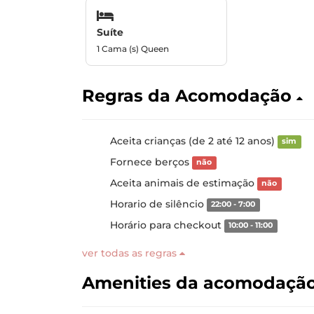
Suíte
1 Cama (s) Queen
Regras da Acomodação
Aceita crianças (de 2 até 12 anos)
sim
Fornece berços
não
Aceita animais de estimação
não
Horario de silêncio
22:00 - 7:00
Horário para checkout
10:00 - 11:00
ver todas as regras
Amenities da acomodaçã