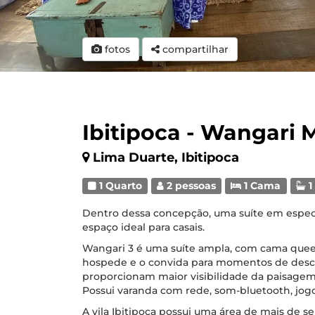
fotos
compartilhar
Ibitipoca - Wangari 
Lima Duarte, Ibitipoca
1 Quarto
2 pessoas
1 Cama
1
Dentro dessa concepção, uma suíte em espe
espaço ideal para casais.
Wangari 3 é uma suíte ampla, com cama queen 
hospede e o convida para momentos de descan
proporcionam maior visibilidade da paisagem
Possui varanda com rede, som-bluetooth, jogo
A vila Ibitipoca possui uma área de mais de se