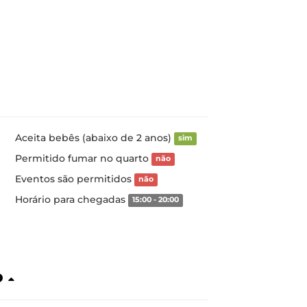
Aceita bebês (abaixo de 2 anos)
sim
Permitido fumar no quarto
não
Eventos são permitidos
não
Horário para chegadas
15:00 - 20:00
o