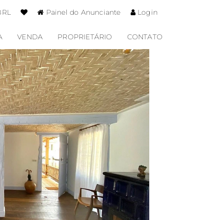
BRL
Painel do Anunciante
Login
A
VENDA
PROPRIETÁRIO
CONTATO