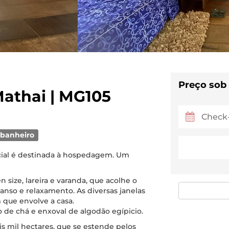
Preço sob
Mathai | MG105
 banheiro
cial é destinada à hospedagem. Um
size, lareira e varanda, que acolhe o
so e relaxamento. As diversas janelas
 que envolve a casa.
 de chá e enxoval de algodão egípicio.
is mil hectares, que se estende pelos