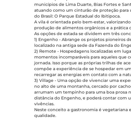
municípios de Lima Duarte, Bias Fortes e Sant
atuando como um cinturão de proteção para u
do Brasil: O Parque Estadual do Ibitipoca.
A vila é orientada pelo bem-estar, valorizando 
produção de alimentos orgânicos e a prática de
As opções de estada se dividem em três conc
1) Engenho - Abrange os projetos pioneiros d
localizado na antiga sede da Fazenda do Enge
2) Remote - Hospedagens localizadas em lug
momentos incomparáveis para aqueles que 
jornada. Isso porque as próprias trilhas de a
compõe a experiência de se hospedar em um l
recarregar as energias em contato com a natu
3) Village - Uma opção de vivenciar uma ex
no alto de uma montanha, cercado por cacho
arrumam um tempinho para uma boa prosa no 
distância do Engenho, e poderá contar com u
vivências.
Neste conceito a gastronomia é vegetariana e
qualidade.