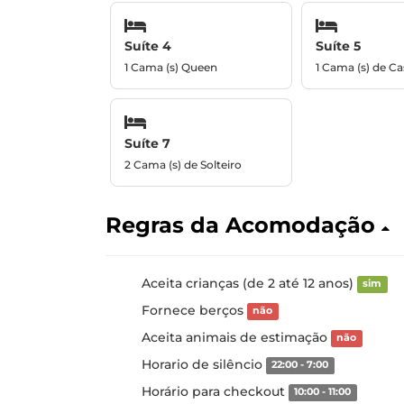
Suíte 4
Suíte 5
1 Cama (s) Queen
1 Cama (s) de Ca
Suíte 7
2 Cama (s) de Solteiro
Regras da Acomodação
Aceita crianças (de 2 até 12 anos)
sim
Fornece berços
não
Aceita animais de estimação
não
Horario de silêncio
22:00 - 7:00
Horário para checkout
10:00 - 11:00