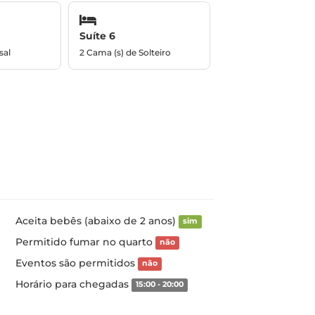
Suíte 6
sal
2 Cama (s) de Solteiro
Aceita bebês (abaixo de 2 anos)
sim
Permitido fumar no quarto
não
Eventos são permitidos
não
Horário para chegadas
15:00 - 20:00