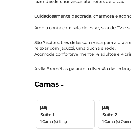
fazer desde churrascos até noites de pizza.
Cuidadosamente decorada, charmosa e acon
Ampla conta com sala de estar, sala de TV e sa
São 7 suítes, três delas com vista para a pra
relaxar com jacuzzi, uma ducha e rede.
Acomoda confortavelmente 14 adultos e 4 cri
A vila Bromélias garante a diversão das crianç
Camas
Suíte 1
Suíte 2
1 Cama (s) King
1 Cama (s) Quee