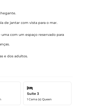
chegante.
la de jantar com vista para o mar.
ia e uma com um espaço reservado para
anças.
as e dos adultos.
Suíte 3
n
1 Cama (s) Queen