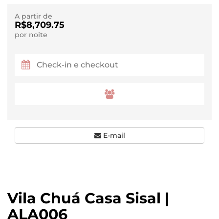
A partir de
R$8,709.75
por noite
E-mail
Vila Chuá Casa Sisal |
ALA006