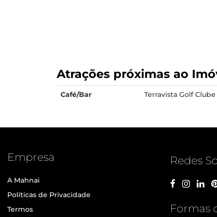
Atrações próximas ao Imó
Café/Bar
Terravista Golf Clube
Empresa
Redes So
A Mahnai
Políticas de Privacidade
Formas 
Termos