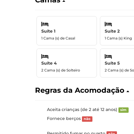
Suíte 1
Suíte 2
1 Cama (s) de Casal
1 Cama (s) King
Suíte 4
Suíte 5
2 Cama (s) de Solteiro
2 Cama (s) de So
Regras da Acomodação
Aceita crianças (de 2 até 12 anos)
sim
Fornece berços
não
Permitido fumar no quarto
não