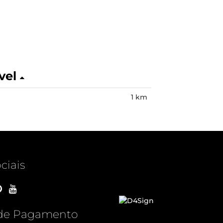
vel
1 km
ciais
de Pagamento