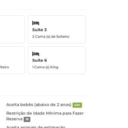
Suíte 3
2 Cama (s) de Solteiro
Suíte 6
lteiro
1 Cama (s) King
Aceita bebês (abaixo de 2 anos)
sim
Restrição de Idade Mínima para Fazer
Reserva
18
Aceita animais de estimação