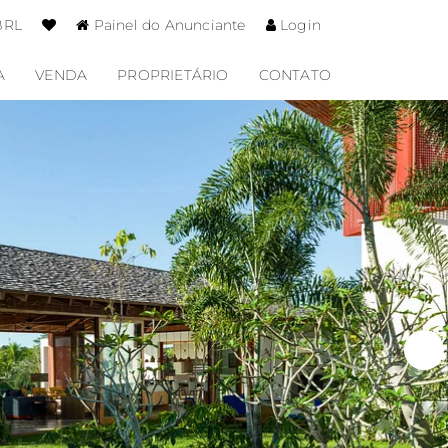
BRL
Painel do Anunciante
Login
A
VENDA
PROPRIETÁRIO
CONTATO