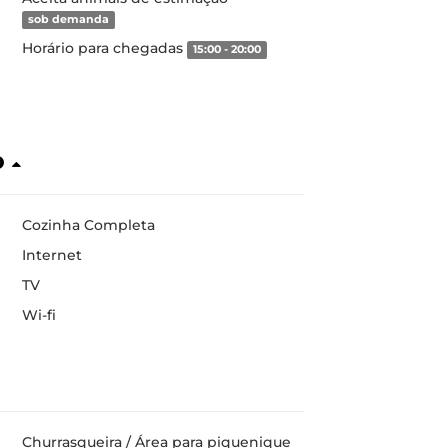
sob demanda
Horário para chegadas
15:00 - 20:00
o
Cozinha Completa
Internet
TV
Wi-fi
Churrasqueira / Área para piquenique