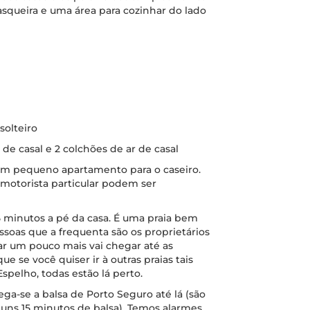
squeira e uma área para cozinhar do lado
solteiro
 de casal e 2 colchões de ar de casal
um pequeno apartamento para o caseiro.
 motorista particular podem ser
5 minutos a pé da casa. É uma praia bem
ssoas que a frequenta são os proprietários
dar um pouco mais vai chegar até as
e se você quiser ir à outras praias tais
Espelho, todas estão lá perto.
ega-se a balsa de Porto Seguro até lá (são
 uns 15 minutos de balsa). Temos alarmes