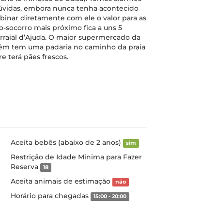
dúvidas, embora nunca tenha acontecido
mbinar diretamente com ele o valor para as
o-socorro mais próximo fica a uns 5
Arraial d’Ajuda. O maior supermercado da
bém tem uma padaria no caminho da praia
e terá pães frescos.
Aceita bebês (abaixo de 2 anos)
sim
Restrição de Idade Mínima para Fazer
Reserva
18
Aceita animais de estimação
não
Horário para chegadas
15:00 - 20:00