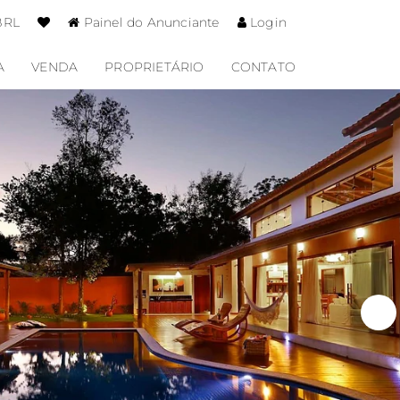
BRL
Painel do Anunciante
Login
A
VENDA
PROPRIETÁRIO
CONTATO