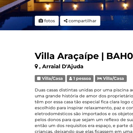
fotos
compartilhar
Villa Araçaípe | BAH
, Arraial D'Ajuda
Villa/Casa
1 pessoa
Villa/Casa
Duas casas distintas unidas por uma piscina a
uma grande história de amor dos proprietário
têm por essa casa tão especial fica clara logo
escolhido para inspirar relaxamento, paz e co
eletrodomésticos são importados e os objeto
pelos donos para que sejam um reflexo de sua 
então um dos requisitos era espaço, e parte d
crianças, deixando que elas ficassem em uma da