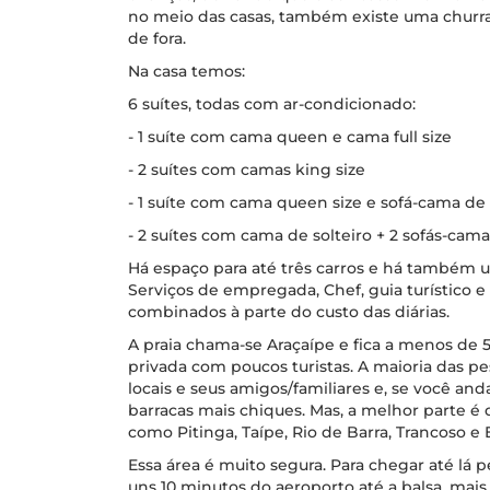
no meio das casas, também existe uma churra
de fora.
Na casa temos:
6 suítes, todas com ar-condicionado:
- 1 suíte com cama queen e cama full size
- 2 suítes com camas king size
- 1 suíte com cama queen size e sofá-cama de 
- 2 suítes com cama de solteiro + 2 sofás-cama
Há espaço para até três carros e há também 
Serviços de empregada, Chef, guia turístico e
combinados à parte do custo das diárias.
A praia chama-se Araçaípe e fica a menos de 
privada com poucos turistas. A maioria das pe
locais e seus amigos/familiares e, se você an
barracas mais chiques. Mas, a melhor parte é qu
como Pitinga, Taípe, Rio de Barra, Trancoso e 
Essa área é muito segura. Para chegar até lá p
uns 10 minutos do aeroporto até a balsa, mais