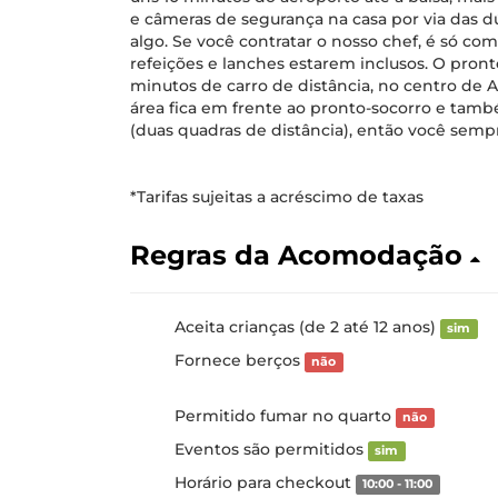
e câmeras de segurança na casa por via das 
algo. Se você contratar o nosso chef, é só co
refeições e lanches estarem inclusos. O pront
minutos de carro de distância, no centro de 
área fica em frente ao pronto-socorro e tam
(duas quadras de distância), então você sempr
*Tarifas sujeitas a acréscimo de taxas
Regras da Acomodação
Aceita crianças (de 2 até 12 anos)
sim
Fornece berços
não
Permitido fumar no quarto
não
Eventos são permitidos
sim
Horário para checkout
10:00 - 11:00