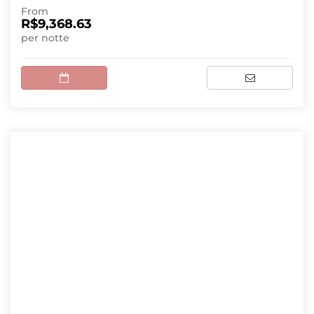
From
R$9,368.63
per notte