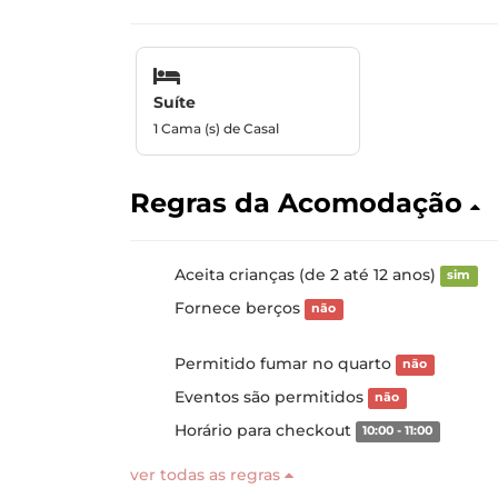
Suíte
1 Cama (s) de Casal
Regras da Acomodação
Aceita crianças (de 2 até 12 anos)
sim
Fornece berços
não
Permitido fumar no quarto
não
Eventos são permitidos
não
Horário para checkout
10:00 - 11:00
ver todas as regras