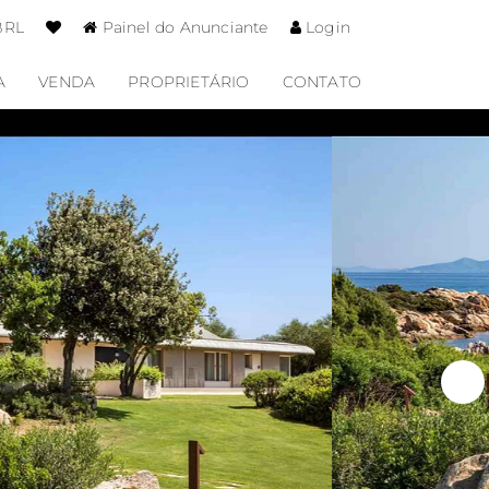
BRL
Painel do Anunciante
Login
A
VENDA
PROPRIETÁRIO
CONTATO