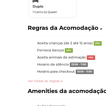
Duplo
1 Cama (s) Queen
Regras da Acomodação
Aceita crianças (de 2 até 12 anos)
sim
Fornece berços
sim
Aceita animais de estimação
não
Horario de silêncio
22:00 - 7:00
Horário para checkout
10:00 - 11:00
ver todas as regras
Amenities da acomodaçã