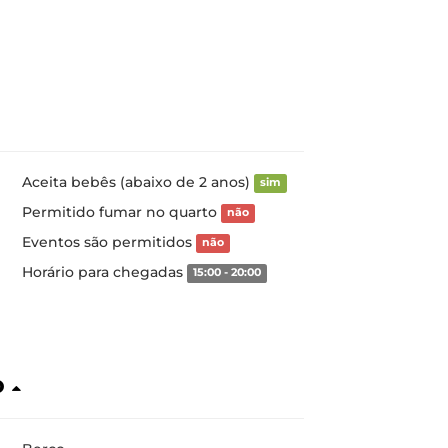
Aceita bebês (abaixo de 2 anos)
sim
Permitido fumar no quarto
não
Eventos são permitidos
não
Horário para chegadas
15:00 - 20:00
o