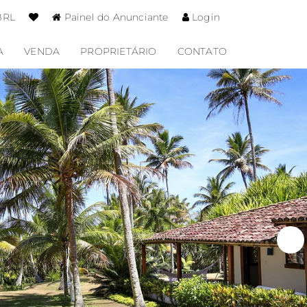
BRL
Painel do Anunciante
Login
A
VENDA
PROPRIETÁRIO
CONTATO